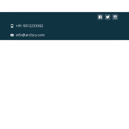
+91-9312233362
info@arclscs.com